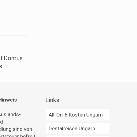
l Domus
s
Links
Hinweis
 Auslands-
All-On-6 Kosten Ungarn
nd
Dentalreisen Ungarn
lung sind von
tsteuer befreit,