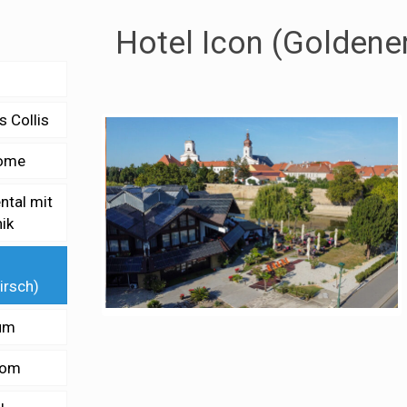
Hotel Icon (Goldene
 Collis
ome
ntal mit
ik
irsch)
rum
rom