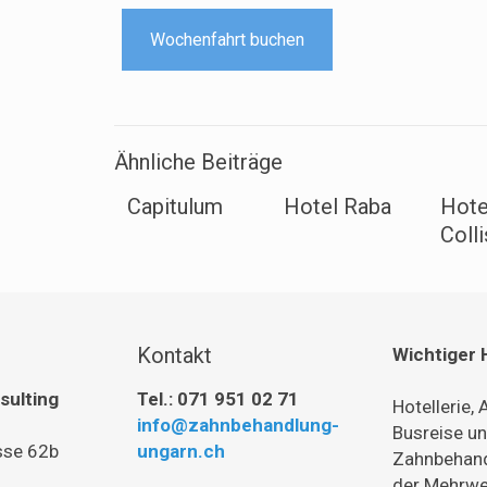
Wochenfahrt buchen
Ähnliche Beiträge
Capitulum
Hotel Raba
Hote
Colli
Kontakt
Wichtiger 
sulting
Tel.: 071 951 02 71
Hotellerie,
info@zahnbehandlung-
Busreise u
asse 62b
ungarn.ch
Zahnbehand
der Mehrwer